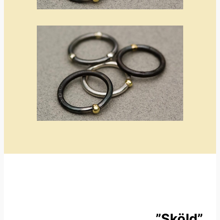
”Sköld”